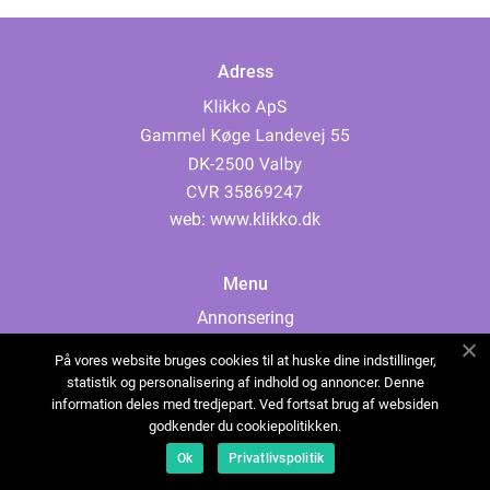
Adress
web:
www.klikko.dk
Menu
Annonsering
Om oss
På vores website bruges cookies til at huske dine indstillinger,
Cookies
statistik og personalisering af indhold og annoncer. Denne
information deles med tredjepart. Ved fortsat brug af websiden
Kontakta oss
godkender du cookiepolitikken.
Sitemap
Ok
Privatlivspolitik