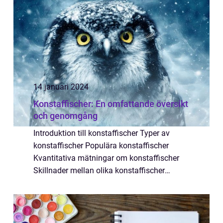
14 januari 2024
Konstaffischer: En omfattande översikt
och genomgång
Introduktion till konstaffischer Typer av
konstaffischer Populära konstaffischer
Kvantitativa mätningar om konstaffischer
Skillnader mellan olika konstaffischer
Historisk genomgång av för- och nackdelar
med konstaffischer Artikeln börjar med en
överg...