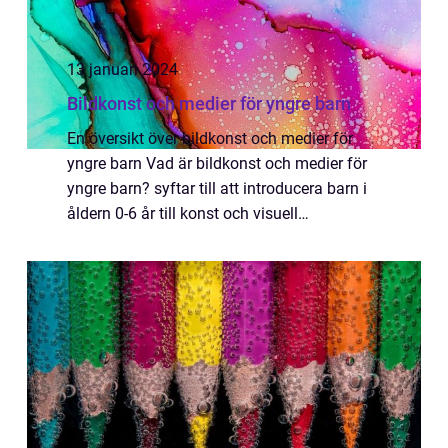
13 januari 2024
Bildkonst och medier för yngre barn
En översikt över bildkonst och medier för
yngre barn Vad är bildkonst och medier för
yngre barn? syftar till att introducera barn i
åldern 0-6 år till konst och visuell
kommunikation på ett sätt som är anpassat
efter deras utvecklingsnivå och behov. ...