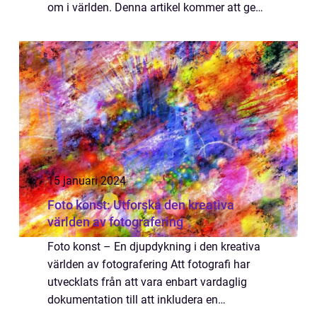
om i världen. Denna artikel kommer att ge
en övergripande, grundlig översikt av graffiti
konst, inklusive dess defi...
15 januari 2024
Foto konst: Utforska den kreativa
världen av fotografering
Foto konst – En djupdykning i den kreativa
världen av fotografering Att fotografi har
utvecklats från att vara enbart vardaglig
dokumentation till att inkludera en