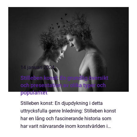
konstnärlig sida är något som har fascinerat
och inspirerat människor runt om i ...
14 januari 2024
Stilleben konst: En grundlig översikt
och presentation av olika typer och
popularitet
Stilleben konst: En djupdykning i detta
uttrycksfulla genre Inledning: Stilleben konst
har en lång och fascinerande historia som
har varit närvarande inom konstvärlden i
århundraden. Detta konstgenom har en unik