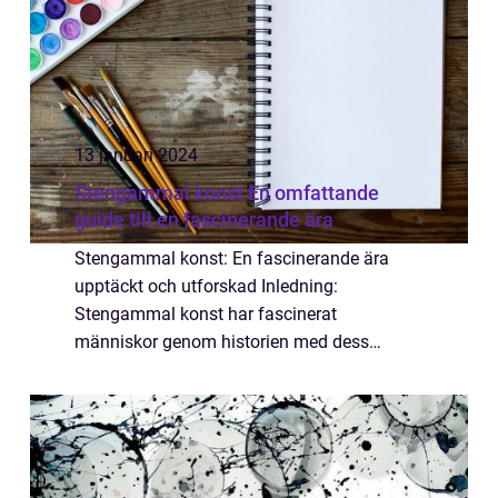
13 januari 2024
Stengammal konst En omfattande
guide till en fascinerande ära
Stengammal konst: En fascinerande ära
upptäckt och utforskad Inledning:
Stengammal konst har fascinerat
människor genom historien med dess
otroliga detaljer och skönhet. I denna artikel
kommer vi att ge dig en grundlig översikt
över detta ämne och ut...