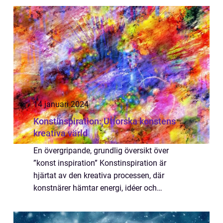
förmåga att ge oss en stunds lugn och ...
14 januari 2024
Konstinspiration: Utforska konstens
kreativa värld
En övergripande, grundlig översikt över
”konst inspiration” Konstinspiration är
hjärtat av den kreativa processen, där
konstnärer hämtar energi, idéer och
motivation för att skapa sina verk. Det kan
ses som en brygga mellan konstnärens in...