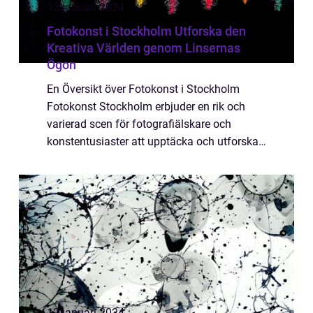
12 januari 2024
Fotokonst i Stockholm Utforska den
Kreativa Världen genom Linsernas
Ögon
En Översikt över Fotokonst i Stockholm
Fotokonst Stockholm erbjuder en rik och
varierad scen för fotografiälskare och
konstentusiaster att upptäcka och utforska.
Med ett brett utbud av utställningar, gallerier
och evenemang ger denna dynamiska stad
e...
12 januari 2024