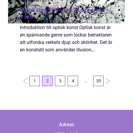
Optisk konst: Utforska Illusionernas
Värld
Introduktion till optisk konst Optisk konst är
en spännande genre som lockar betraktaren
att utforska verkets djup och skönhet. Det är
en konststil som använder illusion,
manipulation och andra optiska trick för att
skapa visuella effekter och ytterl...
1
2
3
4
…
30
Adress