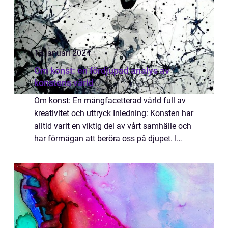
13 januari 2024
Om konst: en fördjupad analys av
konstens värld
Om konst: En mångfacetterad värld full av
kreativitet och uttryck Inledning: Konsten har
alltid varit en viktig del av vårt samhälle och
har förmågan att beröra oss på djupet. I
denna artikel kommer vi att utforska den
fascinerande världen av konst o...