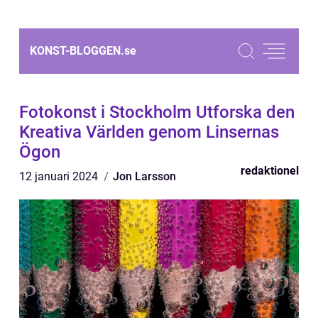
KONST-BLOGGEN.
se
Fotokonst i Stockholm Utforska den
Kreativa Världen genom Linsernas
Ögon
redaktionel
12 januari 2024
Jon Larsson