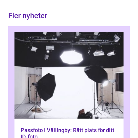
Fler nyheter
Passfoto i Vällingby: Rätt plats för ditt
ID-foto