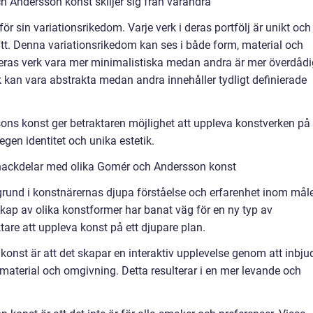
 Andersson konst skiljer sig från varandra
 sin variationsrikedom. Varje verk i deras portfölj är unikt och
ätt. Denna variationsrikedom kan ses i både form, material och
deras verk vara mer minimalistiska medan andra är mer överdåd
k kan vara abstrakta medan andra innehåller tydligt definierade
ons konst ger betraktaren möjlighet att uppleva konstverken på
 egen identitet och unika estetik.
 nackdelar med olika Gomér och Andersson konst
und i konstnärernas djupa förståelse och erfarenhet inom måle
skap av olika konstformer har banat väg för en ny typ av
ktare att uppleva konst på ett djupare plan.
nst är att det skapar en interaktiv upplevelse genom att inbju
material och omgivning. Detta resulterar i en mer levande och