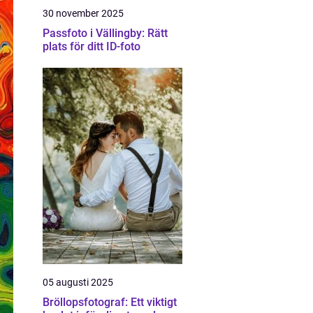
30 november 2025
Passfoto i Vällingby: Rätt
plats för ditt ID-foto
05 augusti 2025
Bröllopsfotograf: Ett viktigt