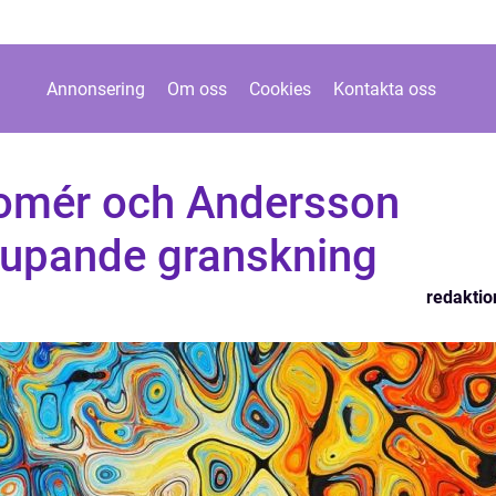
Annonsering
Om oss
Cookies
Kontakta oss
Gomér och Andersson
djupande granskning
redaktio