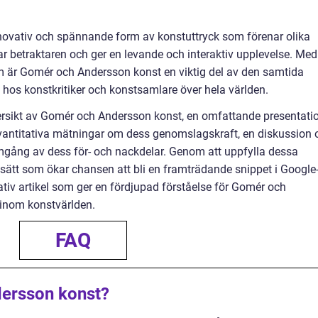
ovativ och spännande form av konstuttryck som förenar olika
r betraktaren och ger en levande och interaktiv upplevelse. Med
om är Gomér och Andersson konst en viktig del av den samtida
 hos konstkritiker och konstsamlare över hela världen.
versikt av Gomér och Andersson konst, en omfattande presentati
 kvantitativa mätningar om dess genomslagskraft, en diskussion
mgång av dess för- och nackdelar. Genom att uppfylla dessa
 sätt som ökar chansen att bli en framträdande snippet i Google
ativ artikel som ger en fördjupad förståelse för Gomér och
inom konstvärlden.
FAQ
ersson konst?