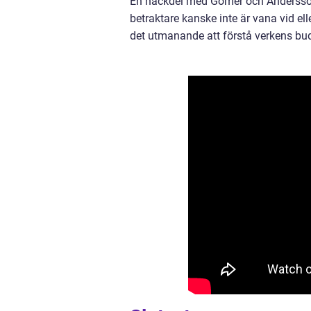
En nackdel med Gomér och Andersson k
betraktare kanske inte är vana vid e
det utmanande att förstå verkens bu