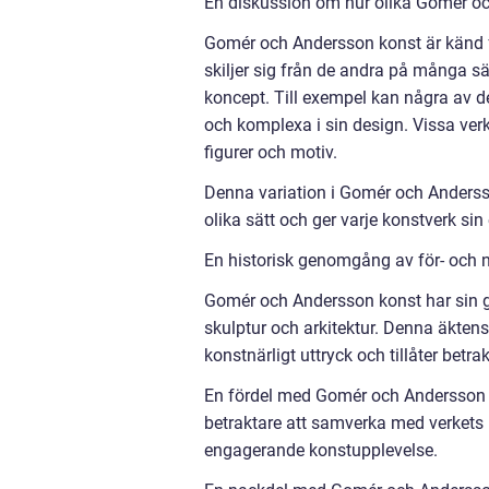
En diskussion om hur olika Gomér och
Gomér och Andersson konst är känd för
skiljer sig från de andra på många s
koncept. Till exempel kan några av 
och komplexa i sin design. Vissa ver
figurer och motiv.
Denna variation i Gomér och Anderss
olika sätt och ger varje konstverk sin
En historisk genomgång av för- och
Gomér och Andersson konst har sin gr
skulptur och arkitektur. Denna äkten
konstnärligt uttryck och tillåter betra
En fördel med Gomér och Andersson ko
betraktare att samverka med verkets 
engagerande konstupplevelse.