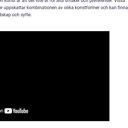
onst är att det inte är för alla smaker och preferenser. Vissa
ller uppskattar kombinationen av olika konstformer och kan finna
dskap och syfte.