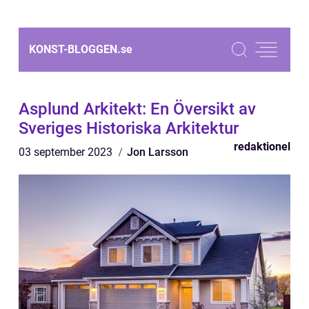
KONST-BLOGGEN.
se
Asplund Arkitekt: En Översikt av
Sveriges Historiska Arkitektur
redaktionel
03 september 2023
Jon Larsson