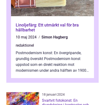
Linoljefärg: Ett utmärkt val för bra
hållbarhet
10 maj 2024
Simon Hagberg
redaktionel
Postmodernism konst: En övergripande,
grundlig översikt Postmodernism konst
uppstod som en direkt reaktion mot
modernismen under andra hälften av 1900-
talet och har blivit en viktig och inflytelserik
...
18 januari 2024
Svartvit fotokonst: En
djupdykning i kontraster och