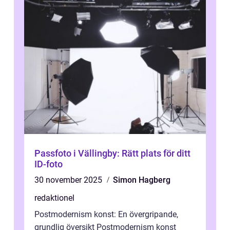
Passfoto i Vällingby: Rätt plats för ditt
ID-foto
30 november 2025
Simon Hagberg
redaktionel
Postmodernism konst: En övergripande,
grundlig översikt Postmodernism konst