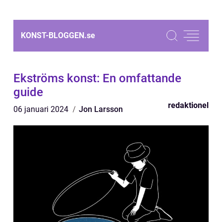
KONST-BLOGGEN.
se
Ekströms konst: En omfattande
guide
redaktionel
06 januari 2024
Jon Larsson