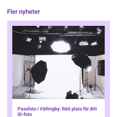
Fler nyheter
Passfoto i Vällingby: Rätt plats för ditt
ID-foto