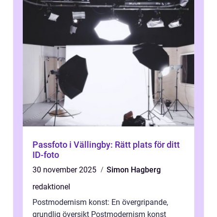
Passfoto i Vällingby: Rätt plats för ditt
ID-foto
30 november 2025
Simon Hagberg
redaktionel
Postmodernism konst: En övergripande,
grundlig översikt Postmodernism konst