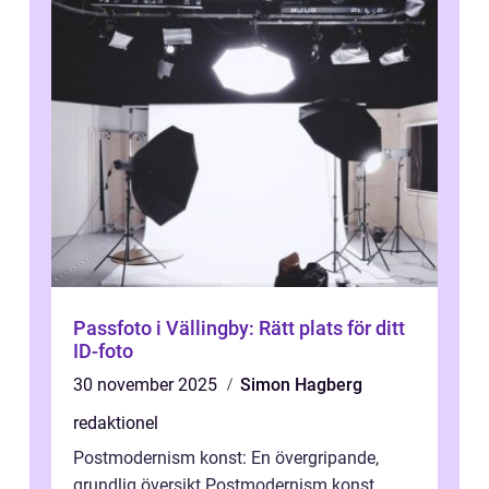
Passfoto i Vällingby: Rätt plats för ditt
ID-foto
30 november 2025
Simon Hagberg
redaktionel
Postmodernism konst: En övergripande,
grundlig översikt Postmodernism konst