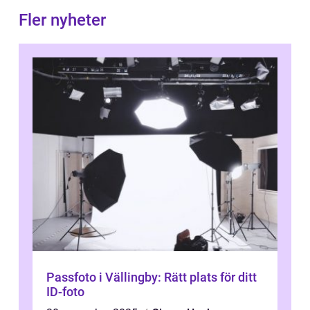
Fler nyheter
Passfoto i Vällingby: Rätt plats för ditt
ID-foto