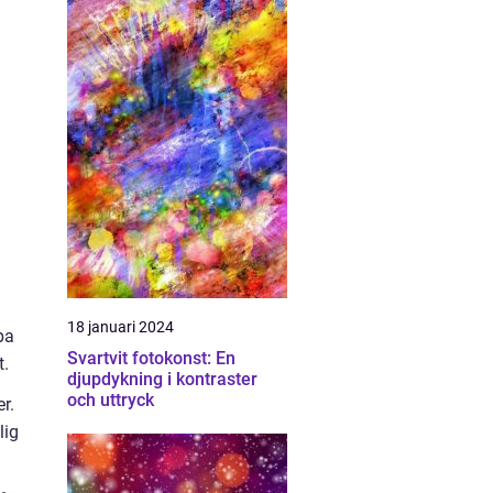
18 januari 2024
pa
Svartvit fotokonst: En
t.
djupdykning i kontraster
och uttryck
r.
lig