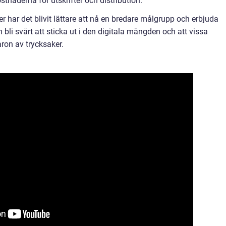
stnaderna för utskrifter och distribution.
er har det blivit lättare att nå en bredare målgrupp och erbjuda
n bli svårt att sticka ut i den digitala mängden och att vissa
ron av trycksaker.