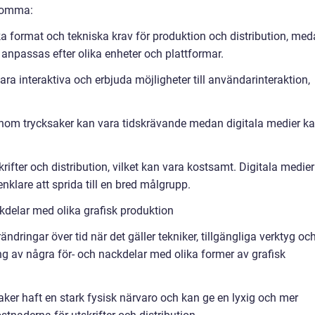
ekomma:
ka format och tekniska krav för produktion och distribution, me
npassas efter olika enheter och plattformar.
vara interaktiva och erbjuda möjligheter till användarinteraktion,
 inom trycksaker kan vara tidskrävande medan digitala medier k
rifter och distribution, vilket kan vara kostsamt. Digitala medier
klare att sprida till en bred målgrupp.
kdelar med olika grafisk produktion
dringar över tid när det gäller tekniker, tillgängliga verktyg oc
ng av några för- och nackdelar med olika former av grafisk
saker haft en stark fysisk närvaro och kan ge en lyxig och mer