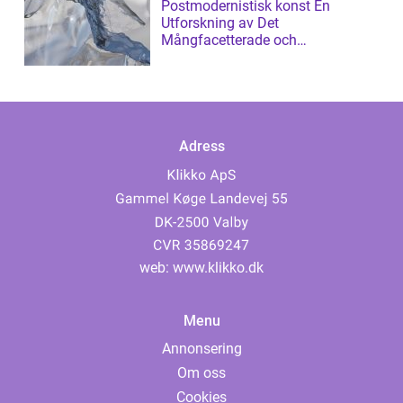
Postmodernistisk konst En
Utforskning av Det
Mångfacetterade och
Gränsöverskridande
Adress
web:
www.klikko.dk
Menu
Annonsering
Om oss
Cookies