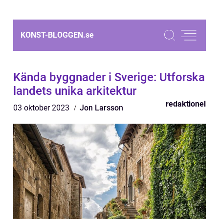
KONST-BLOGGEN.
se
Kända byggnader i Sverige: Utforska
landets unika arkitektur
redaktionel
03 oktober 2023
Jon Larsson