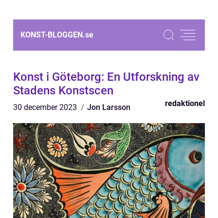
KONST-BLOGGEN.
se
Konst i Göteborg: En Utforskning av
Stadens Konstscen
redaktionel
30 december 2023
Jon Larsson