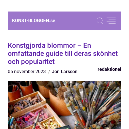
KONST-BLOGGEN.
se
Konstgjorda blommor – En
omfattande guide till deras skönhet
och popularitet
redaktionel
06 november 2023
Jon Larsson