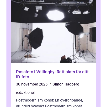
Passfoto i Vällingby: Rätt plats för ditt
ID-foto
30 november 2025
Simon Hagberg
redaktionel
Postmodernism konst: En övergripande,
grundlig översikt Postmodernism konst