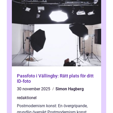
Passfoto i Vällingby: Rätt plats för ditt
ID-foto
30 november 2025
Simon Hagberg
redaktionel
Postmodernism konst: En övergripande,
grundlig översikt Postmodernism konst