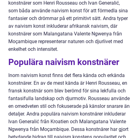
konstnärer som Henri Rousseau och Ivan Generalić,
som båda använde naivism konst för att förmedla sina
fantasier och drömmar på ett primitivt sätt. Andra typer
av naivism konst inkluderar afrikansk naivism, där
konstnärer som Malangatana Valente Ngwenya från
Moçambique representerar naturen och djurlivet med
enkelhet och intensitet.
Populära naivism konstnärer
Inom naivism konst finns det flera kända och erkända
konstnärer. En av de mest kända är Henri Rousseau, en
fransk konstnär som blev berömd för sina lekfulla och
fantasifulla landskap och djurmotiv. Rousseau använde
en omedveten stil och fokuserade på känslor snarare än
detaljer. Andra populära naivism konstnärer inkluderar
Ivan Generalić från Kroatien och Malangatana Valente
Ngwenya från Moçambique. Dessa konstnärer har gjort
betydande bidrag till naivism konstens popularitet och