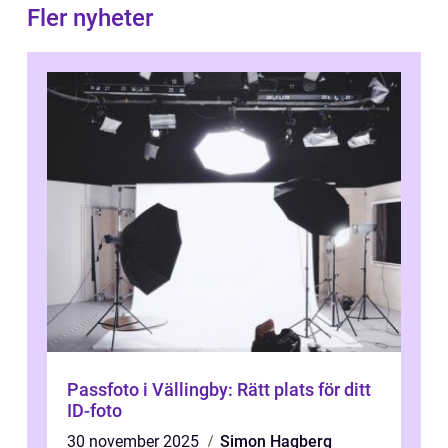
Fler nyheter
Passfoto i Vällingby: Rätt plats för ditt
ID-foto
30 november 2025
Simon Hagberg