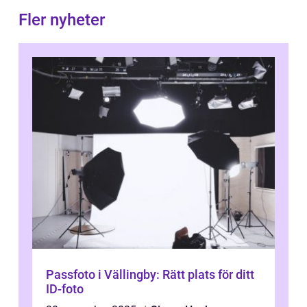
Fler nyheter
Passfoto i Vällingby: Rätt plats för ditt
ID-foto