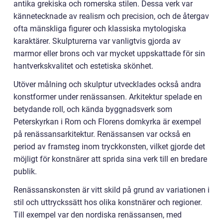
antika grekiska och romerska stilen. Dessa verk var
kännetecknade av realism och precision, och de återgav
ofta mänskliga figurer och klassiska mytologiska
karaktärer. Skulpturerna var vanligtvis gjorda av
marmor eller brons och var mycket uppskattade för sin
hantverkskvalitet och estetiska skönhet.
Utöver målning och skulptur utvecklades också andra
konstformer under renässansen. Arkitektur spelade en
betydande roll, och kända byggnadsverk som
Peterskyrkan i Rom och Florens domkyrka är exempel
på renässansarkitektur. Renässansen var också en
period av framsteg inom tryckkonsten, vilket gjorde det
möjligt för konstnärer att sprida sina verk till en bredare
publik.
Renässanskonsten är vitt skild på grund av variationen i
stil och uttryckssätt hos olika konstnärer och regioner.
Till exempel var den nordiska renässansen, med