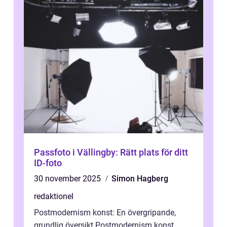
Passfoto i Vällingby: Rätt plats för ditt
ID-foto
30 november 2025
Simon Hagberg
redaktionel
Postmodernism konst: En övergripande,
grundlig översikt Postmodernism konst