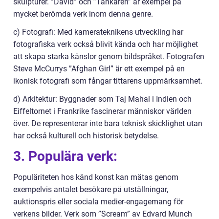
skulpturer. ”David” och ”Tänkaren” är exempel på
mycket berömda verk inom denna genre.
c) Fotografi: Med kamerateknikens utveckling har
fotografiska verk också blivit kända och har möjlighet
att skapa starka känslor genom bildspråket. Fotografen
Steve McCurrys ”Afghan Girl” är ett exempel på en
ikonisk fotografi som fångar tittarens uppmärksamhet.
d) Arkitektur: Byggnader som Taj Mahal i Indien och
Eiffeltornet i Frankrike fascinerar människor världen
över. De representerar inte bara teknisk skicklighet utan
har också kulturell och historisk betydelse.
3. Populära verk:
Populäriteten hos känd konst kan mätas genom
exempelvis antalet besökare på utställningar,
auktionspris eller sociala medier-engagemang för
verkens bilder. Verk som ”Scream” av Edvard Munch